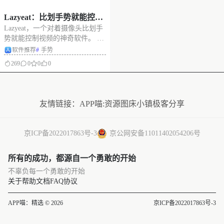
Lazyeat：比划手势就能控制
Lazyeat，一个对着摄像头比划手
视频暂停、全屏、切换视频
势就能控制视频的神奇软件。 吃
饭时看剧、刷网页不想沾油手？
软件推荐
#
手势
对摄像头比划手势就可以暂停视
269
0
0
0
频/全屏/切换视频。单指即可滑动
光标，分享给吃饭时想追剧的喵
没有更多了
伙伴。 软件截图 软件链接 项目
地址：https://g
友情链接：
APP喵:资源
图床小镇
极客分享
京ICP备2022017863号-3
京公网安备11011402054206号
所有的成功，都源自一个勇敢的开始
不辜负每一个勇敢的开始
关于
帮助文档
FAQ
协议
APP喵：精选 © 2026
京ICP备2022017863号-3