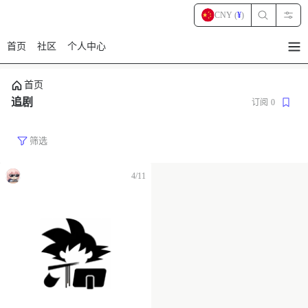
CNY (
¥
)
首页
社区
个人中心
暂
无
菜
首页
单
项
追剧
订阅
0
筛选
4/11