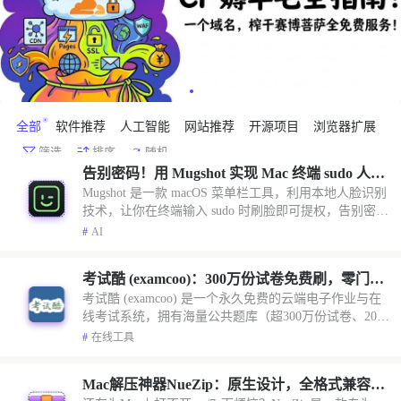
Item
全部
软件推荐
人工智能
网站推荐
开源项目
浏览器扩展
1
筛选
排序
随机
of
告别密码！用 Mugshot 实现 Mac 终端 sudo 人脸
6
Mugshot 是一款 macOS 菜单栏工具，利用本地人脸识别
解锁
技术，让你在终端输入 sudo 时刷脸即可提权，告别密码
输入，100% 本地处理，安全又便捷。
#
AI
考试酷 (examcoo)：300万份试卷免费刷，零门槛
考试酷 (examcoo) 是一个永久免费的云端电子作业与在
搭建线上考试系统
线考试系统，拥有海量公共题库（超300万份试卷、200
万道试题），覆盖考研、考公、考证等领域。无需安
#
在线工具
装，支持自测练习、智能组卷、自动阅卷与成绩分析，
既是学生的刷题宝库，也是教师、培训机构和HR组织线
Mac解压神器NueZip：原生设计，全格式兼容，
上考试的利器。