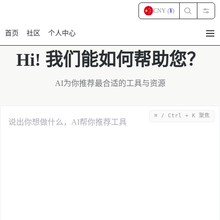
CNY (
¥
)
首页
社区
个人中心
暂
无
菜
Hi! 我们能如何帮助您？
单
项
AI为你推荐最合适的工具与资源
⌘ / Ctrl + K 聚焦
说出你想做什么，AI帮你推荐工具