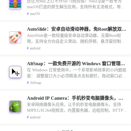
还在为Mac上打不开rar/7z而烦恼？NueZip是一款专为
无广告高效解压
macOS打造的原生解压应用，支持所有主流格式，带密
码解压、批量处理，无广告纯净体验，完美替代系统自
#
macOS
带归档工具。
AutoSlide：安卓自动滑动神器，免Root解放双手
AutoSlide是一款轻量级安卓自动滑动器，无需Root权
刷视频/看小说
限，支持全方向自定义滑动、随机停顿、悬浮窗控制，
完美模拟真人手势，帮你轻松刷视频、看小说、做自动
#
android
化测试。
AltSnap：一款免费开源的 Windows 窗口管理神
在 Windows 日常使用中，一个非常影响效率的小问题就
器，按住 Alt 键即可随意拖动、缩放任意窗口
是： 调整窗口大小必须精准点击标题栏，拖动窗口必须
抓住顶部区域。 尤其是在： 这些场景下，传统 Windows
#
AltSnap
窗口操作方式显得非常低效。 今天分享一款非常小众但
极其实用的开源工具
Android IP Camera：手机秒变电脑摄像头，一
安卓网络摄像头应用，让手机秒变电脑摄像头，支持
款安卓 MJPEG / H.264 IP 摄像头应用
MJPEG/H.264视频流，内置服务器，远程控制，HTTPS
加密。
#
android