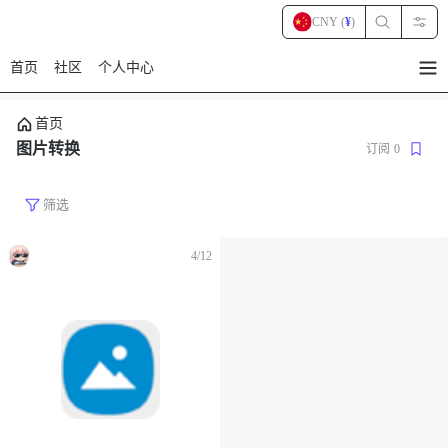
CNY (
¥
)
首页
社区
个人中心
暂
无
菜
首页
单
项
图片转换
订阅
0
筛选
4/12