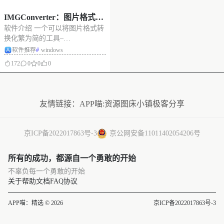
IMGConverter：图片格式转
软件介绍 一个可以将图片格式转
换，右键菜单栏版
换化繁为简的工具–
IMGConverter。阿喵测试使用
软件推荐
#
windows
了，图片转换很方便，推荐大家
172
0
0
0
使用。 普通软件：导入/上传图 -
> 选择格式 -> 点击开始按钮 ->
没有更多了
导出/下载 -> 去找转换完的文
件……太麻烦！ IM
友情链接：
APP喵:资源
图床小镇
极客分享
京ICP备2022017863号-3
京公网安备11011402054206号
所有的成功，都源自一个勇敢的开始
不辜负每一个勇敢的开始
关于
帮助文档
FAQ
协议
APP喵：精选 © 2026
京ICP备2022017863号-3