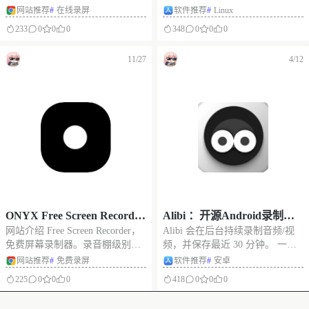
的修剪或者处理。如果为了处理
简单易用的版本，能够满足大多
网站推荐
#
在线录屏
软件推荐
#
Linux
een Studio 的免费开源替代品
这几分钟的素材再去专门打开笨
数人的需求——制作精美的产品
233
0
0
0
348
0
0
0
重的剪辑软件，确实有点大材小
演示和教程，那么这款免费应用
用。我们真正需要的是一个既能
OpenScreen 正适合你。
11/27
4/12
快速录制，又能原地完成基础编
OpenScreen 虽然不具备 Screen
辑的一站式小工具。 今天阿喵分
享的这个 S
ONYX Free Screen Recorde
Alibi ：开源Android录制神
网站介绍 Free Screen Recorder，
Alibi 会在后台持续录制音频/视
r：免费在线屏幕录制器，录
器，随身的记录仪
免费屏幕录制器。录音棚级别的
频，并保存最近 30 分钟。 一切
音棚级别的屏幕录制，4K 视
屏幕录制，4K 视频 • 立体声音频
都是完全可配置的。无需互联网
网站推荐
#
免费录屏
软件推荐
#
安卓
频 • 立体声音频 • 本地存储，
• 本地存储，可以选择录制任意
连接。 如有录音或录制视频的需
225
0
0
0
418
0
0
0
可以选择录制任意标签页、
标签页、窗口或者整个屏幕。 点
求，可下载尝试使用，实现将手
窗口或者整个屏幕
击开始录制，选择共享的内容，
机用作行车记录仪的需求。 软件
没有更多了