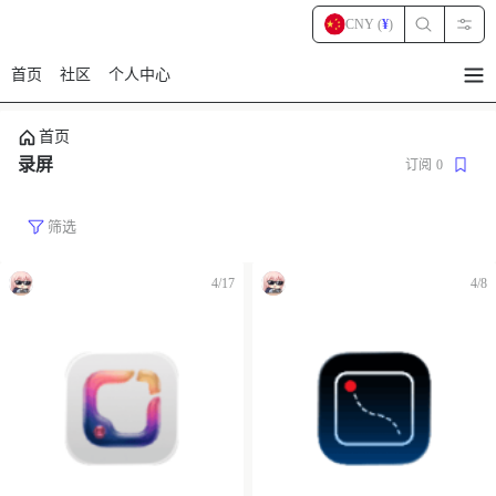
CNY (
¥
)
首页
社区
个人中心
暂
无
菜
首页
单
项
录屏
订阅
0
筛选
4/17
4/8