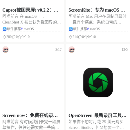
Capso(截图录屏) v0.2.2：一
ScreenKite：专为 macOS 打
阿喵前言 在 macOS 上，
阿喵前言 Mac 用户在录制屏幕时
个原生 macOS 屏幕截图与录
造的高颜值原生录屏神器，
CleanShot X 被公认为截图界的
一直有个痛点：系统自带的
制工具。CleanShot X 的免费
自带智能缩放且完全免费
“天花板”，但其买断或订阅的价
QuickTime 只能“干录”，做不出
软件推荐
#
macOS
软件推荐
#
macOS
开源替代方案，集成标注、O
格让不少人望而却步。虽然市面
什么高级感；而市面上那些能一
280
0
0
0
214
0
0
0
CR、视频录制与美化分享功
上有像 Shottr 这样的优秀工具，
键做出“鼠标自动跟随放大、精美
能
但想要一个完全开源、功能对标
背景衬托”的网红演示工具（比如
3/17
12/5
CleanShot X、且排版美观的“全能
Screen Studio），往往价格不
王
菲，动不动
Screen now：免费在线录屏
OpenScreen-最新录屏工具，
阿喵前言 有时候我们录完一段屏
如果你不想每月花 29 美元购买
工具，集成视频剪辑功能，
让录屏自带“放大镜”特效，
幕操作，往往还需要做一些简单
Screen Studio，但又想要一个更
轻量高效制作4K高清录屏
让视频演示瞬间出效果，Scr