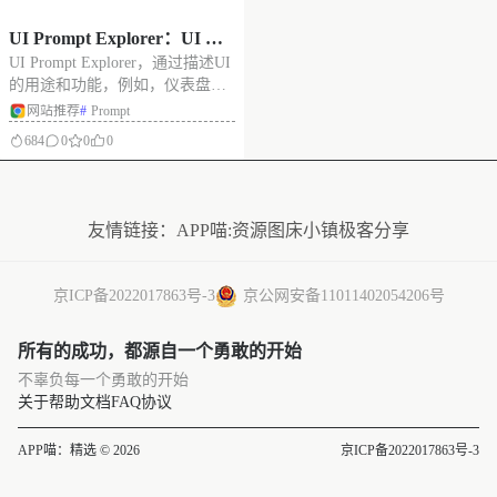
UI Prompt Explorer：UI 提
UI Prompt Explorer，通过描述UI
示词生成器，为你的UI设计
的用途和功能，例如，仪表盘、
提供灵感
社交媒体应用、电子商务网站
网站推荐
#
Prompt
等，会马上生成UI界面详细的设
684
0
0
0
计细节，您可以按照他的描述来
设计UI，提升工作效率。 其中UI
没有更多了
提示词画廊，展示了不同类型风
格的UI设计，
友情链接：
APP喵:资源
图床小镇
极客分享
京ICP备2022017863号-3
京公网安备11011402054206号
所有的成功，都源自一个勇敢的开始
不辜负每一个勇敢的开始
关于
帮助文档
FAQ
协议
APP喵：精选 © 2026
京ICP备2022017863号-3