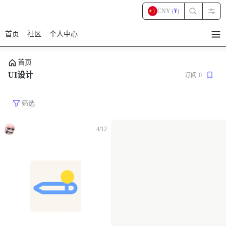
CNY (
¥
)
首页
社区
个人中心
暂
无
菜
首页
单
项
UI设计
订阅
0
筛选
4/12