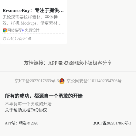
ResourceBoy：专注于提供各
无论您需要纹样素材、字体特
种免费设计资源的网站，包
效、样机 Mockups、渐变素材、
括材质、笔刷、图案、mock
笔刷、纹理素材、海报还是宣传
网站推荐
#
免费设计
up和艺术字等
册，ResourceBoy 都能满足您的需
754
0
0
0
求。平台上的资源丰富多样，大
量设计资源可供免费下载，适用
没有更多了
于个人和商业用途。 资源下载简
单，一键搞定下载过程！
友情链接：
APP喵:资源
图床小镇
极客分享
京ICP备2022017863号-3
京公网安备11011402054206号
所有的成功，都源自一个勇敢的开始
不辜负每一个勇敢的开始
关于
帮助文档
FAQ
协议
APP喵：精选 © 2026
京ICP备2022017863号-3