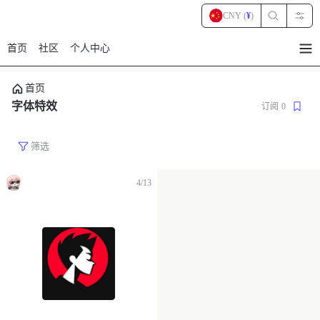
CNY (
¥
)
首页
社区
个人中心
暂
无
菜
首页
单
项
字体特效
订阅
0
筛选
4/13