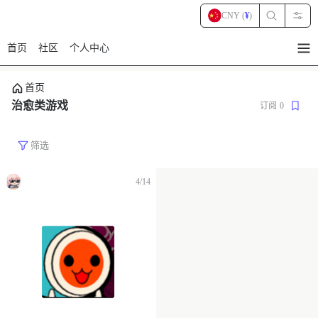
CNY (
¥
)
首页
社区
个人中心
暂
无
菜
首页
单
项
治愈类游戏
订阅
0
筛选
4/14