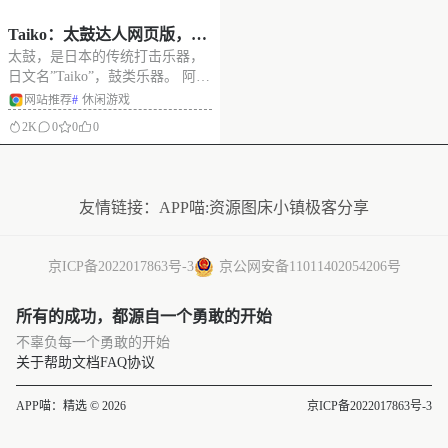
Taiko：太鼓达人网页版，在
太鼓，是日本的传统打击乐器，
线玩Switch音乐节奏打击游
日文名”Taiko”，鼓类乐器。 阿喵
戏
试了一下这个在线版本的太鼓达
网站推荐
#
休闲游戏
人，网站可爱，界面色彩多样，
2K
0
0
0
操作简单，配置了可爱的动漫音
和欢快的音乐。 游戏有简单，普
没有更多了
通，困难和魔王四种模式，可自
行选择喜欢音乐，而且！还可以
友情链接：
APP喵:资源
图床小镇
极客分享
在线
京ICP备2022017863号-3
京公网安备11011402054206号
所有的成功，都源自一个勇敢的开始
不辜负每一个勇敢的开始
关于
帮助文档
FAQ
协议
APP喵：精选 © 2026
京ICP备2022017863号-3