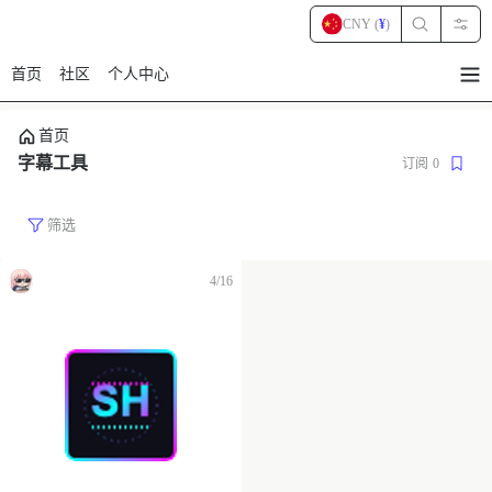
CNY (
¥
)
首页
社区
个人中心
暂
无
菜
首页
单
项
字幕工具
订阅
0
筛选
4/16