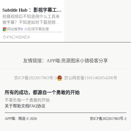
Subtitle Hub ：影视字幕工具
拍摄视频后不知道用什么工具来
一站式导航平台,多种免费字
做字幕？不知道如何下载视频中
幕工具供您选择
的字幕？ Subtitle Hub来帮助你解
网站推荐
#
AI在线字幕处理
决。网站中字幕工具包含AI字幕
476
0
0
0
翻译工具，在线字幕编辑器、字
幕下载网站、在线字幕下载与转
没有更多了
换工具等。多种字幕工具供您选
择，满足您不同的需求。 网
友情链接：
APP喵:资源
图床小镇
极客分享
京ICP备2022017863号-3
京公网安备11011402054206号
所有的成功，都源自一个勇敢的开始
不辜负每一个勇敢的开始
关于
帮助文档
FAQ
协议
APP喵：精选 © 2026
京ICP备2022017863号-3