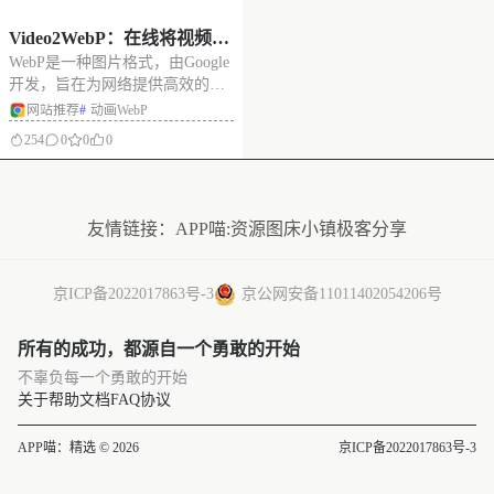
Video2WebP：在线将视频转
WebP是一种图片格式，由Google
换为动画 WebP的小工具
开发，旨在为网络提供高效的无
损和有损压缩，可以显著减少图
网站推荐
#
动画WebP
片文件的大小，同时保持较好的
254
0
0
0
图像质量. 把多个图片帧串联起
来，就构成了动画WebP。 动画
没有更多了
WebP具有动画效果的WebP图片
格式，结合了WebP图
友情链接：
APP喵:资源
图床小镇
极客分享
京ICP备2022017863号-3
京公网安备11011402054206号
所有的成功，都源自一个勇敢的开始
不辜负每一个勇敢的开始
关于
帮助文档
FAQ
协议
APP喵：精选 © 2026
京ICP备2022017863号-3