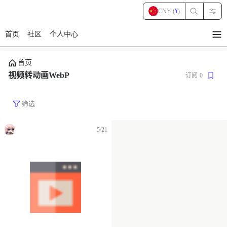
CNY (
¥
)
首页
社区
个人中心
暂
无
菜
首页
单
项
视频转动画WebP
订阅
0
筛选
5/21