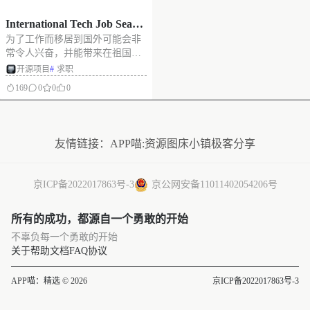
International Tech Job Searc
为了工作而移居到国外可能会非
h Handbook：海外科技求职
常令人兴奋，并能带来在祖国无
完整指南，涵盖从简历优
法获得的独特机会。同时，这也
开源项目
#
求职
化、面试准备到薪资谈判、
是一个真正的挑战——我对此深
169
0
0
0
签证申请、海外搬迁的全流
有体会。一旦你决定移居国外，
程指导
以下问题就会开始涌上你的心
没有更多了
头： 并且这个列表还在继续！ 希
望这本手册能为您提供所需的指
友情链接：
APP喵:资源
图床小镇
极客分享
导。内容涵盖简
京ICP备2022017863号-3
京公网安备11011402054206号
所有的成功，都源自一个勇敢的开始
不辜负每一个勇敢的开始
关于
帮助文档
FAQ
协议
APP喵：精选 © 2026
京ICP备2022017863号-3