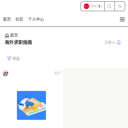
CNY (
¥
)
首页
社区
个人中心
暂
无
菜
首页
单
项
海外求职指南
订阅
0
筛选
6/27