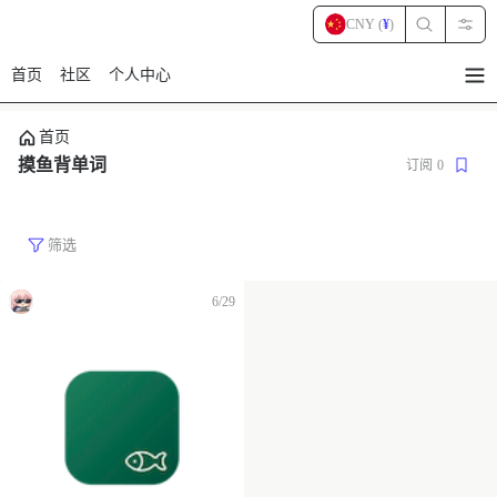
CNY (
¥
)
首页
社区
个人中心
暂
无
菜
首页
单
项
摸鱼背单词
订阅
0
筛选
6/29