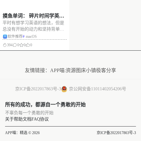
摸鱼单词： 碎片时间学英
平时有想学习英语的想法，但是
语，摸鱼背单词神器，轻松
总没有开始的动力和坚持背单词
提升词汇量
的毅力。 那我们就把背单词变成
软件推荐
#
macOS
生活的一部分吧，摸鱼单词app可
394
0
0
0
以把单词一直显示在桌面，让我
们办公时不经意间就能看到英语
没有更多了
单词，潜意识中记住单词释义，
轻松提升词汇量，很不错的摸鱼
友情链接：
APP喵:资源
图床小镇
极客分享
背单词神器
京ICP备2022017863号-3
京公网安备11011402054206号
所有的成功，都源自一个勇敢的开始
不辜负每一个勇敢的开始
关于
帮助文档
FAQ
协议
APP喵：精选 © 2026
京ICP备2022017863号-3