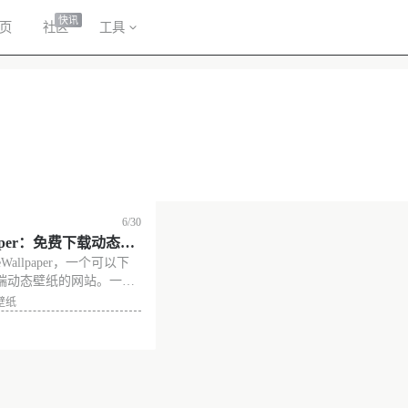
快讯
页
社区
工具
6/30
lpaper：免费下载动态壁
eWallpaper，一个可以下
端和手机端
端动态壁纸的网站。一个
持电脑端和手机端两种下
壁纸
壁纸主题分类清晰，涵盖
然、城市等。 网站截图
ylivewa
没有更多了