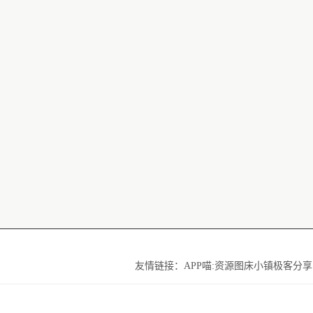
友情链接：
APP喵:资源
图床小镇
极客分享