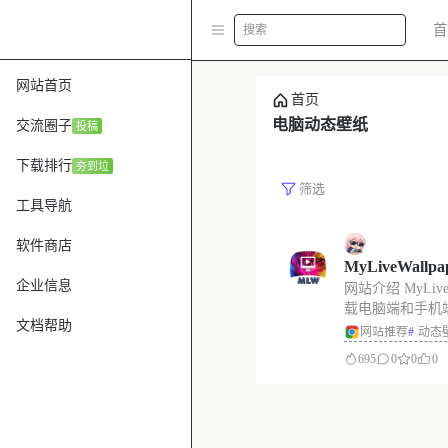
首
搜索
网站首页
首页
电脑动态壁纸
交流圈子
投稿
下载排行
夯到垃
筛选
工具导航
软件商店
MyLiveWal
企业信息
网站介绍 MyLiv
纸，支持电脑
载电脑端和手机
文档帮助
动态壁纸同时支
网站推荐
#
动态
载方式。网站中
695
0
0
0
游戏、可爱、自
网站链接 https://m