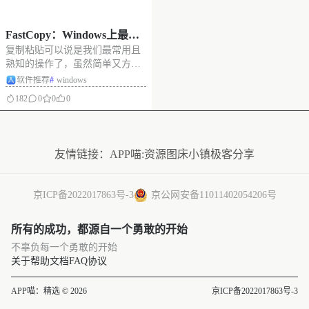
FastCopy：Windows上最
复制粘贴可以说是我们最常用且
快、最强的文件复制软件
熟知的操作了，虽然简单又方
便，但在一些情况下也会影响到
软件推荐
#
windows
我们的办公效率，比如在复制大
182
0
0
0
量文件时，会出现耗时长、卡
顿、出错等问题。还有如果将不
没有更多了
同文件夹或盘符中的文件复制到
同一目标文件的话，只能一个一
友情链接：
APP喵:资源
图床小镇
极客分享
个来，比较浪费时间。
京ICP备2022017863号-3
京公网安备11011402054206号
所有的成功，都源自一个勇敢的开始
不辜负每一个勇敢的开始
关于
帮助文档
FAQ
协议
APP喵：精选 © 2026
京ICP备2022017863号-3