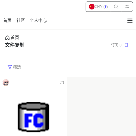
CNY (
¥
)
首页
社区
个人中心
暂
无
菜
首页
单
项
文件复制
订阅
0
筛选
7/1