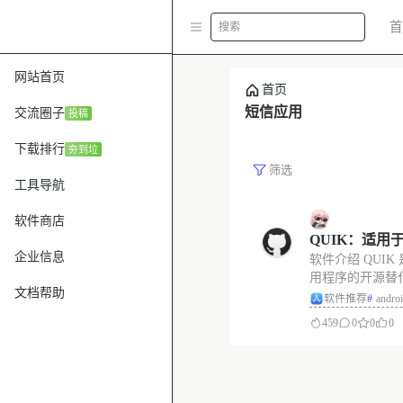
首
搜索
网站首页
首页
短信应用
交流圈子
投稿
下载排行
夯到垃
筛选
工具导航
软件商店
QUIK：适用于
企业信息
软件介绍 QUIK 
接收软件
用程序的开源替代
文档帮助
续。 免费开源，没
软件推荐
#
andro
方短信应用，功
459
0
0
0
送、语音转文字
备份还原、消息