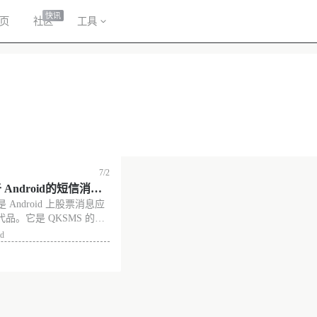
快讯
页
社区
工具
7/2
 Android的短信消息
是 Android 上股票消息应
品。它是 QKSMS 的延
有广告，Android 第三
id
能非常丰富，支持定时发
、附件传输、群发消息、
过滤与拦截、快
没有更多了