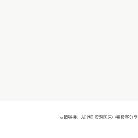
友情链接：
APP喵:资源
图床小镇
极客分享