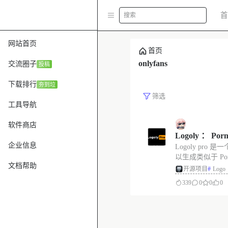
首
搜索
网站首页
首页
onlyfans
交流圈子
投稿
下载排行
夯到垃
筛选
工具导航
软件商店
Logoly ： P
企业信息
Logoly pr
器，可以生成生成
以生成类似于 Porn
be，onlyfa
文档帮助
onlyfans 等的徽标。
开源项目
#
Logo
Generator
339
0
0
0
色等。 项目截图