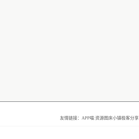
友情链接：
APP喵:资源
图床小镇
极客分享