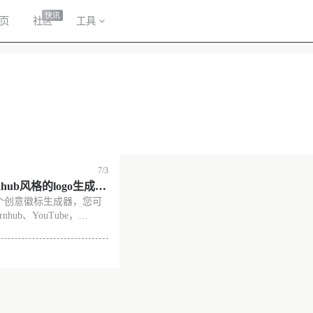
快讯
页
社区
工具
7/3
ornhub风格的logo生成
o 是一个创意徽标生成器，您可
Pornhub、YouTu
hub、YouTube，
ns 等风格的图标
 A Simple Online Logo
 可以选择文字，背景，字体块颜
 特征 如
没有更多了