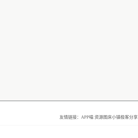
友情链接：
APP喵:资源
图床小镇
极客分享