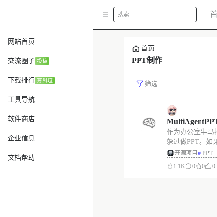
搜索
网站首页
首页
PPT制作
交流圈子
投稿
下载排行
夯到垃
筛选
工具导航
软件商店
MultiAgent
作为办公室牛马
+ ADK 的
企业信息
躲过做PPT。
量PPT 内容
PPT文稿那就很美味了
开源项目
#
PPT
文档帮助
是一个创新的开
1.1K
0
0
0
作技术，帮助用
容丰富的 PPT