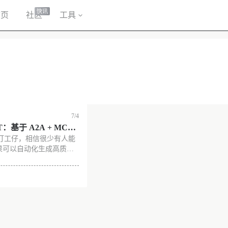
快讯
首页
社区
工具
7/4
PPT：基于 A2A + MCP
打工仔，相信很少有人能
多智能体系统，生成高质
如果可以自动化生成高质量
。 MultiAgentPPT
源项目，利用多智能体协
户快速生成结构清晰、内
。如果你经常需要制作演示
没有更多了