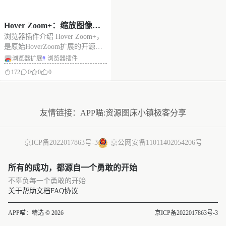
Hover Zoom+：缩放图像、
浏览器插件介绍 Hover Zoom+，
视频的 Google Chrome 扩展
是原始HoverZoom扩展的开源版
程序
本，可以在网站(Facebook、
浏览器扩展
#
浏览器插件
Amazon等)上缩放图像/视频，只
172
0
0
0
需将鼠标悬停在图像上方即可放
大。将你的鼠标指针指向任何被
没有更多了
支持的网站图片上，这个扩展会
自动把图片
友情链接：
APP喵:资源
图床小镇
极客分享
京ICP备2022017863号-3
京公网安备11011402054206号
所有的成功，都源自一个勇敢的开始
不辜负每一个勇敢的开始
关于
帮助文档
FAQ
协议
APP喵：精选 © 2026
京ICP备2022017863号-3