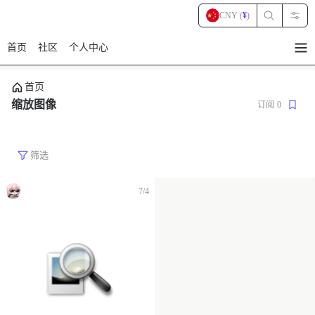
CNY (
¥
)
首页
社区
个人中心
暂
无
菜
首页
单
项
缩放图像
订阅
0
筛选
7/4