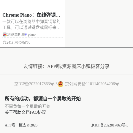
Chrome Piano：在线弹钢
一款可以在浏览器中弹奏钢琴的
琴，一款通过键盘或鼠标来
工具。可以通过键盘或鼠标来演
演奏钢琴的浏览器扩展插件
奏钢琴，几乎没有学习曲线，适
浏览器扩展
#
piano
合所有水平的音乐爱好者。 提供
241
0
0
0
了丰富的音乐曲目供选择，可以
录制自己的音乐并进行回放 录制
没有更多了
您自己的音乐，或从乐谱中挑选
多位艺术家的歌曲。几乎没有学
友情链接：
APP喵:资源
图床小镇
极客分享
习难度。您只
京ICP备2022017863号-3
京公网安备11011402054206号
所有的成功，都源自一个勇敢的开始
不辜负每一个勇敢的开始
关于
帮助文档
FAQ
协议
APP喵：精选 © 2026
京ICP备2022017863号-3