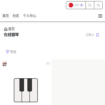
CNY (
¥
)
首页
社区
个人中心
暂
无
菜
首页
单
项
在线钢琴
订阅
0
筛选
7/7