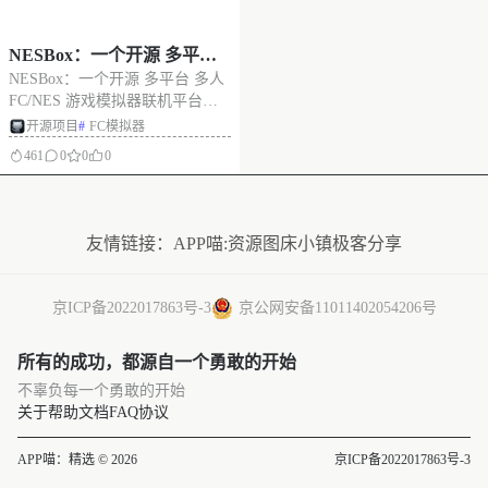
NESBox：一个开源 多平台
NESBox：一个开源 多平台 多人
多人 FC/NES 游戏模拟器联
FC/NES 游戏模拟器联机平台，
机平台，经典红白机游戏在
经典红白机游戏在线联机 项目
开源项目
#
FC模拟器
线联机
solgon：NESBox 的愿景是成为人
461
0
0
0
们玩在线多人游戏的首选平台
NESBox 收集了大量游戏。开始
没有更多了
你喜欢的游戏后，NESBox 会创
建
友情链接：
APP喵:资源
图床小镇
极客分享
京ICP备2022017863号-3
京公网安备11011402054206号
所有的成功，都源自一个勇敢的开始
不辜负每一个勇敢的开始
关于
帮助文档
FAQ
协议
APP喵：精选 © 2026
京ICP备2022017863号-3