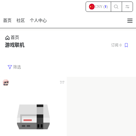
CNY (
¥
)
首页
社区
个人中心
暂
无
菜
首页
单
项
游戏联机
订阅
0
筛选
7/7