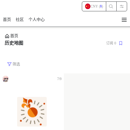
CNY (
¥
)
首页
社区
个人中心
暂
无
菜
首页
单
项
历史地图
订阅
0
筛选
7/9