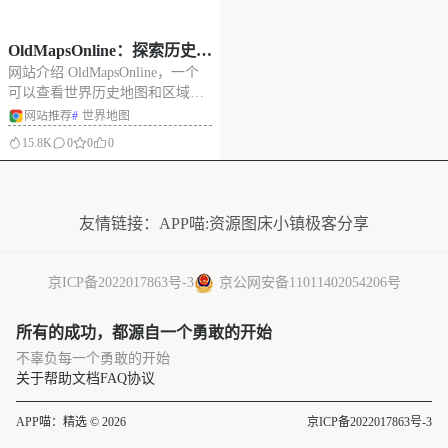
OldMapsOnline：探索历史，
网站介绍 OldMapsOnline，一个
浏览历史名胜，搜索带有时
可以查看世界历史地图和区域、
间轴的老地图
时间、人物、战役的网站。 通过
网站推荐
#
世界地图
一条时间线看到当时的世界地
15.8K
0
0
0
图，国家，区域，地图支持平
面、3D或查看。还可以看到国家
没有更多了
时间、皇帝、当时著名的人物和
历史战役等等。是历史爱好者的
友情链接：
APP喵:资源
图床小镇
极客分享
福
京ICP备2022017863号-3
京公网安备11011402054206号
所有的成功，都源自一个勇敢的开始
不辜负每一个勇敢的开始
关于
帮助文档
FAQ
协议
APP喵：精选 © 2026
京ICP备2022017863号-3