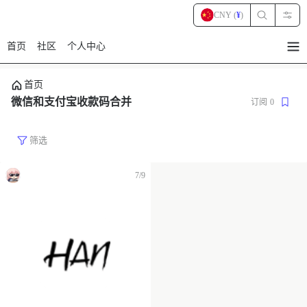
CNY (
¥
)
首页
社区
个人中心
暂
无
菜
首页
单
项
微信和支付宝收款码合并
订阅
0
筛选
7/9