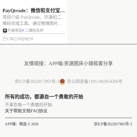
PayQrcode：微信和支付宝收
项目介绍 PayQrcode，开源的二
款码二合一，物理合并二维
维码合成工具。通过物理图片合
码
并技术，将微信与支付宝收款码
开源项目
#
二维码合并
融合为单张图片，实现离线场景
1.2K
0
0
0
下的双码兼容识别。 无需联网、
无需服务器。支持在线使用，用
没有更多了
户只需上传两张二维码图片，即
可生成合并后的聚合码，适合打
友情链接：
APP喵:资源
图床小镇
极客分享
印张
京ICP备2022017863号-3
京公网安备11011402054206号
所有的成功，都源自一个勇敢的开始
不辜负每一个勇敢的开始
关于
帮助文档
FAQ
协议
APP喵：精选 © 2026
京ICP备2022017863号-3