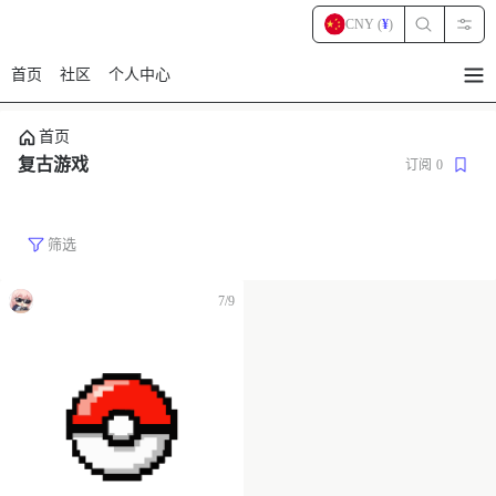
CNY (
¥
)
首页
社区
个人中心
暂
无
菜
首页
单
项
复古游戏
订阅
0
筛选
7/9