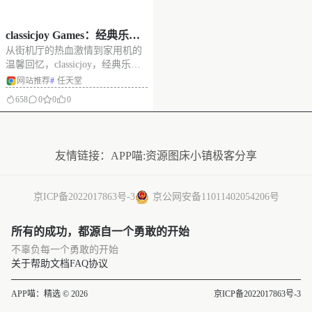
classicjoy Games：经典乐
从街机厅的热血激情到家用机的
园，在线玩复古游戏
温馨回忆，classicjoy，经典乐园
精心收藏了跨越数十年的经典游
网站推荐
#
任天堂
戏。每一款游戏都承载着一代人
658
0
0
0
的青春记忆，分享给大家。 网站
介绍 经典乐园，经典复古游戏收
没有更多了
藏馆，包括来自任天堂、世嘉、
雅达利等所有主机的游戏，如超
友情链接：
APP喵:资源
图床小镇
极客分享
京ICP备2022017863号-3
京公网安备11011402054206号
所有的成功，都源自一个勇敢的开始
不辜负每一个勇敢的开始
关于
帮助文档
FAQ
协议
APP喵：精选 © 2026
京ICP备2022017863号-3