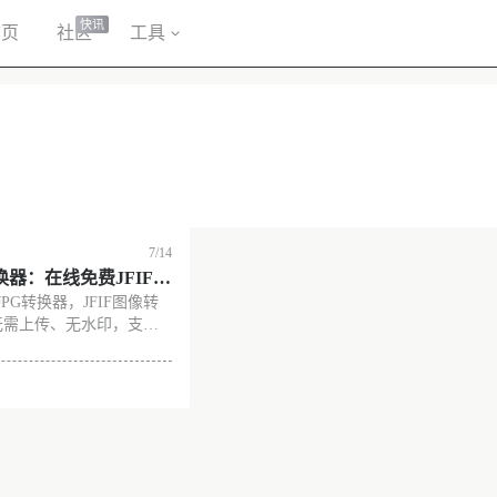
快讯
首页
社区
工具
7/14
转换器：在线免费JFIF转
JPG转换器，JFIF图像转
量处理
无需上传、无水印，支持
传最大50MB的文件，
，建议先压缩它们或使用
网站截图 特色 网站链接
没有更多了