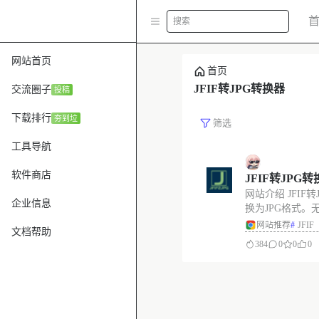
搜索
网站首页
首页
JFIF转JPG转换器
交流圈子
投稿
下载排行
夯到垃
筛选
工具导航
软件商店
JFIF转JPG
网站介绍 JFIF转
JPG，支持批
企业信息
换为JPG格式。
批量处理。支持上
网站推荐
#
JFIF
文档帮助
如有更大的文件
384
0
0
0
批量转换功能。 
https://jfif-to-jpg