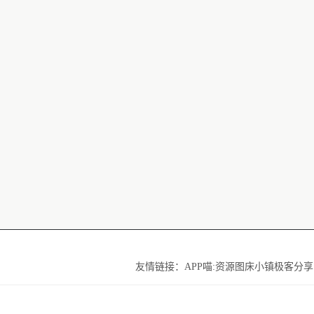
友情链接：
APP喵:资源
图床小镇
极客分享