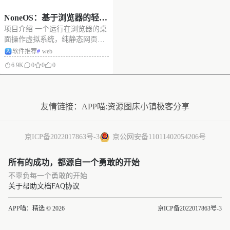
NoneOS：基于浏览器的轻量
项目介绍 一个运行在浏览器的桌
级虚拟作系统
面操作虚拟系统，纯静态网页容
器，可跨系统数据传输。辅助连
软件推荐
#
web
通你的所有设备，安全、简单、
6.9K
0
0
0
易用。无需后端服务器支持即可
运行。支持浏览器端文件管理，
没有更多了
收藏夹同步应用。 项目截图 项目
链接 项目地址：https://git
友情链接：
APP喵:资源
图床小镇
极客分享
京ICP备2022017863号-3
京公网安备11011402054206号
所有的成功，都源自一个勇敢的开始
不辜负每一个勇敢的开始
关于
帮助文档
FAQ
协议
APP喵：精选 © 2026
京ICP备2022017863号-3