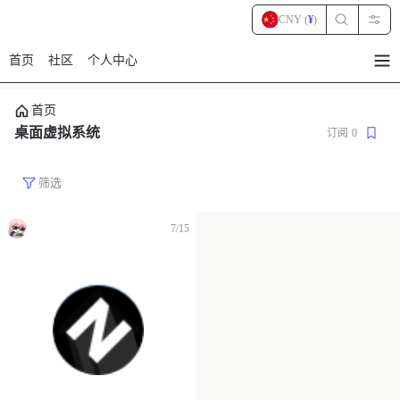
CNY (
¥
)
首页
社区
个人中心
暂
无
菜
首页
单
项
桌面虚拟系统
订阅
0
筛选
7/15