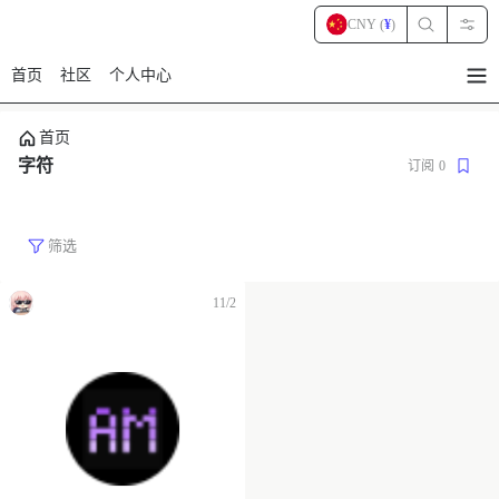
CNY (
¥
)
首页
社区
个人中心
暂
无
菜
首页
单
项
字符
订阅
0
筛选
11/2