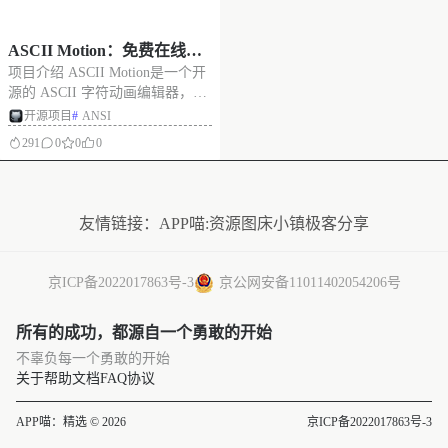
ASCII Motion：免费在线制
项目介绍 ASCII Motion是一个开
作 ASCII、ANSI 字符动画，
源的 ASCII 字符动画编辑器，可
开源的 ASCII 字符动画编辑
以将视频、动态图像或自定义创
开源项目
#
ANSI
器
作转化为 ASCII 艺术动画。开发
291
0
0
0
者提供了部署好的网站，可直接
使用，也可自行部署。 支持导出
没有更多了
图像（PNG、JPEG、SVG）、视
频（
友情链接：
APP喵:资源
图床小镇
极客分享
京ICP备2022017863号-3
京公网安备11011402054206号
所有的成功，都源自一个勇敢的开始
不辜负每一个勇敢的开始
关于
帮助文档
FAQ
协议
APP喵：精选 © 2026
京ICP备2022017863号-3