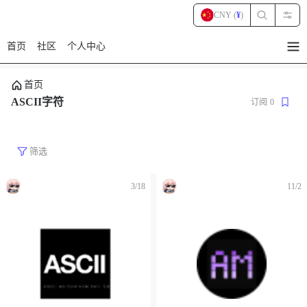
CNY (
¥
)
首页
社区
个人中心
暂
无
菜
首页
单
项
ASCII字符
订阅
0
筛选
3/18
11/2