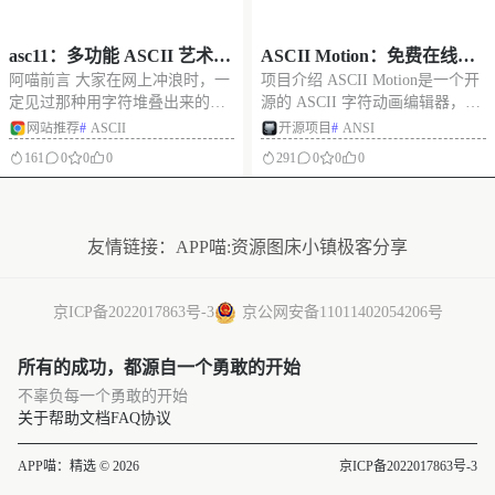
asc11：多功能 ASCII 艺术编
ASCII Motion：免费在线制
阿喵前言 大家在网上冲浪时，一
项目介绍 ASCII Motion是一个开
辑器，支持视频、实时画面
作 ASCII、ANSI 字符动画，
定见过那种用字符堆叠出来的图
源的 ASCII 字符动画编辑器，可
与 WebGL 导出
开源的 ASCII 字符动画编辑
片或者视频，这种 ASCII 艺术风
以将视频、动态图像或自定义创
网站推荐
#
ASCII
开源项目
#
ANSI
器
格带着一种复古的极客美感。以
作转化为 ASCII 艺术动画。开发
161
0
0
0
291
0
0
0
前想要制作这种效果，可能需要
者提供了部署好的网站，可直接
写代码或者寻找复杂的转换软
使用，也可自行部署。 支持导出
没有更多了
件，流程非常繁琐。 最近阿喵发
图像（PNG、JPEG、SVG）、视
现了一个叫 asc11 的在线工具
频（
友情链接：
APP喵:资源
图床小镇
极客分享
京ICP备2022017863号-3
京公网安备11011402054206号
所有的成功，都源自一个勇敢的开始
不辜负每一个勇敢的开始
关于
帮助文档
FAQ
协议
APP喵：精选 © 2026
京ICP备2022017863号-3