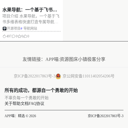
水果导航：一个基于飞书多
项目介绍 水果导航，一个基于飞
维表格数据的导航网站，免
书多维表格快速打造专属导航站
费开源
的项目。几分钟就能上线使用，
开源项目
#
导航网站
把多维表格当数据库用，不仅能
497
0
0
0
搭导航，还能解锁更多创意项目
玩法。 项目附带详细搭建教程，
没有更多了
新手也能轻松上手，开源免费可
自由二次开发，支持一键部署到
友情链接：
APP喵:资源
图床小镇
极客分享
Vercel
京ICP备2022017863号-3
京公网安备11011402054206号
所有的成功，都源自一个勇敢的开始
不辜负每一个勇敢的开始
关于
帮助文档
FAQ
协议
APP喵：精选 © 2026
京ICP备2022017863号-3