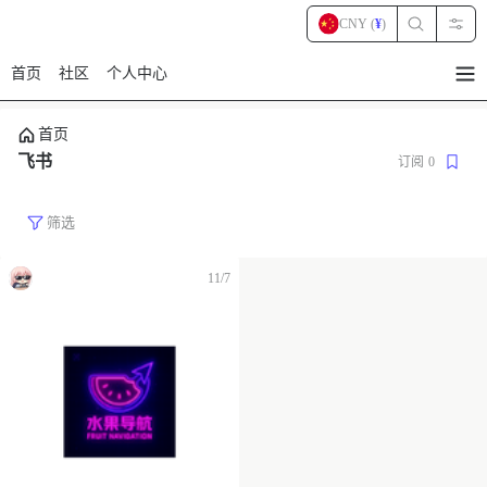
CNY (
¥
)
首页
社区
个人中心
暂
无
菜
首页
单
项
飞书
订阅
0
筛选
11/7