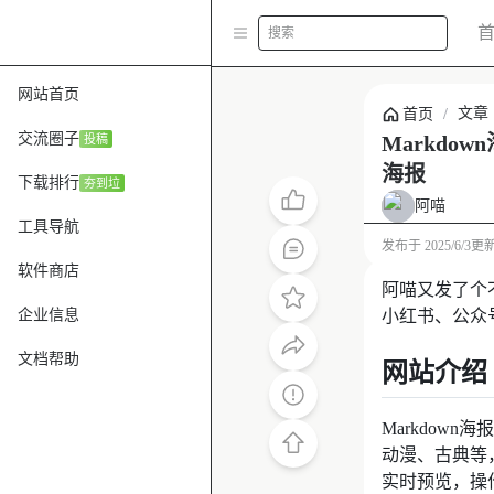
搜索
网站首页
文章
首页
/
交流圈子
Markdo
投稿
海报
下载排行
夯到垃
阿喵
工具导航
发布于
2025/6/3
更
软件商店
阿喵又发了个不
企业信息
小红书、公众
文档帮助
网站介绍
Markdown
动漫、古典等
实时预览，操