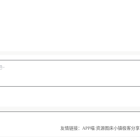
友情链接：
APP喵:资源
图床小镇
极客分享