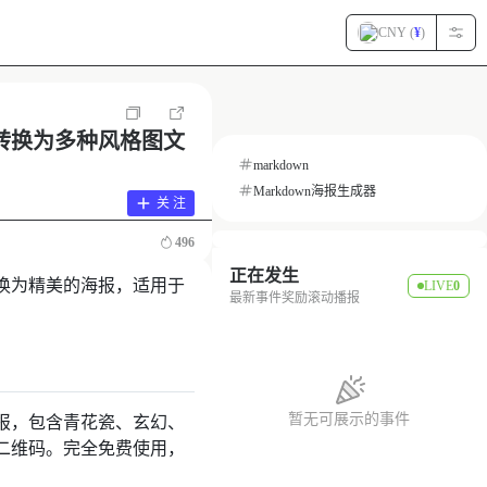
CNY (
¥
)
一键转换为多种风格图文
markdown
Markdown海报生成器
关 注
496
正在发生
本转换为精美的海报，适用于
LIVE
0
最新事件奖励滚动播报
暂无可展示的事件
报，包含青花瓷、玄幻、
二维码。完全免费使用，