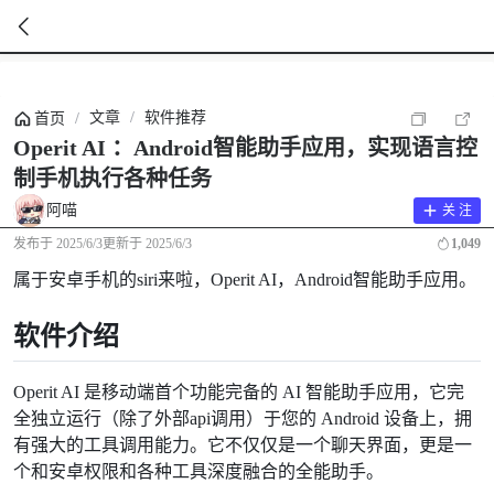
暂
无
文章
/
软件推荐
首页
/
菜
单
Operit AI ：Android智能助手应用，实现语言控
项
制手机执行各种任务
阿喵
关 注
发布于
2025/6/3
更新于
2025/6/3
1,049
属于安卓手机的siri来啦，Operit AI，Android智能助手应用。
软件介绍
Operit AI 是移动端首个功能完备的 AI 智能助手应用，它完
全独立运行（除了外部api调用）于您的 Android 设备上，拥
有强大的工具调用能力。它不仅仅是一个聊天界面，更是一
个和安卓权限和各种工具深度融合的全能助手。