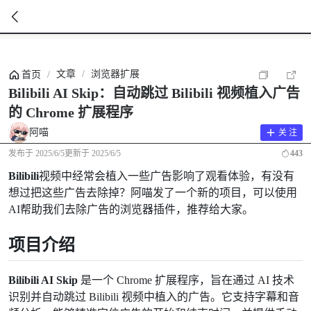
暂
无
文章
/
浏览器扩展
首页
/
菜
单
Bilibili AI Skip：自动跳过 Bilibili 视频植入广告
项
的 Chrome 扩展程序
阿喵
关 注
发布于
2025/6/5
更新于
2025/6/5
443
Bilibili
视频中经常会植入一些广告影响了观看体验，有没有
想过把这些广告去除掉？阿喵发了一个新的项目，可以使用
AI帮助我们去除广告的浏览器插件，推荐给大家。
项目介绍
Bilibili AI Skip
是一个 Chrome 扩展程序，旨在通过 AI 技术
识别并自动跳过 Bilibili 视频中植入的广告。它支持字幕和音