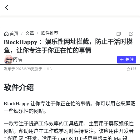
暂
无
文章
/
软件推荐
首页
/
菜
单
BlockHappy ：娱乐性网址拦截，防止干活时摸
项
鱼，让你专注于你正在忙的事情
阿喵
关 注
发布于
2025/6/29
更新于
11/13
125
软件介绍
BlockHappy 让你专注于你正在忙的事情。你可以用它来屏蔽
一些娱乐性的网站。
一款专注于提高工作效率的工具应用，主要用于屏蔽娱乐性
网站，帮助用户在工作或学习时保持专注。该应用由开发者
“ 光辉 廖 ”开发，适用于 macOS 11.0或更高版本的 Mac设