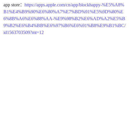
app store：
https://apps.apple.com/cn/app/blockhappy-%E5%A8%
B1%E4%B9%90%E6%80%A7%E7%BD%91%E5%9D%80%E
6%8B%A6%E6%88%AA-%E9%98%B2%E6%AD%A2%E5%B
9%B2%E6%B4%BB%E6%97%B6%E6%91%B8%E9%B1%BC/
id1563703509?mt=12