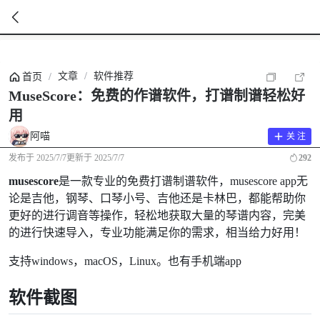
暂
无
文章
/
软件推荐
首页
/
菜
单
MuseScore：免费的作谱软件，打谱制谱轻松好
项
用
阿喵
关 注
发布于
2025/7/7
更新于
2025/7/7
292
musescore
是一款专业的免费打谱制谱软件，musescore app无
论是吉他，钢琴、口琴小号、吉他还是卡林巴，都能帮助你
更好的进行调音等操作，轻松地获取大量的琴谱内容，完美
的进行快速导入，专业功能满足你的需求，相当给力好用！
支持windows，macOS，Linux。也有手机端app
软件截图