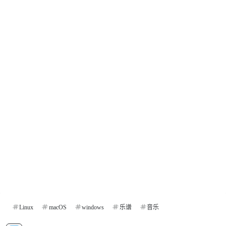
Linux
macOS
windows
乐谱
音乐