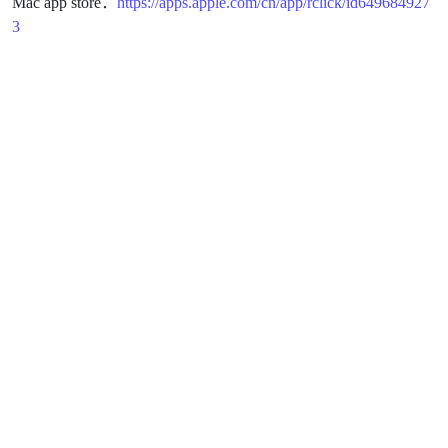
Mac app store：
https://apps.apple.com/cn/app/rclick/id649684927
3