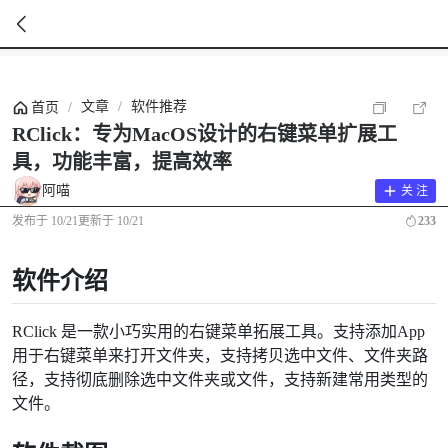
暂
无
文章
/
软件推荐
首页
/
菜
单
RClick：专为MacOS设计的右键菜单扩展工
项
具，功能丰富，提高效率
阿喵
关 注
发布于
10/21
更新于
10/21
233
软件介绍
RClick 是一款小巧实用的右键菜单拓展工具。支持添加App
用于右键菜单来打开文件夹，支持拷贝选中文件、文件夹路
径，支持彻底删除选中文件夹或文件，支持新建常用类型的
文件。