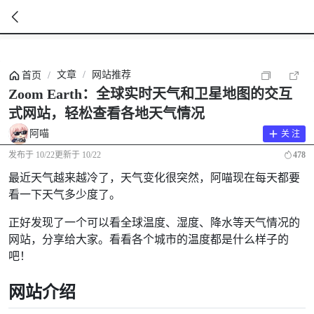
暂
无
文章
/
网站推荐
首页
/
菜
单
Zoom Earth：全球实时天气和卫星地图的交互
项
式网站，轻松查看各地天气情况
阿喵
关 注
发布于
10/22
更新于
10/22
478
最近天气越来越冷了，天气变化很突然，阿喵现在每天都要
看一下天气多少度了。
正好发现了一个可以看全球温度、湿度、降水等天气情况的
网站，分享给大家。看看各个城市的温度都是什么样子的
吧！
网站介绍