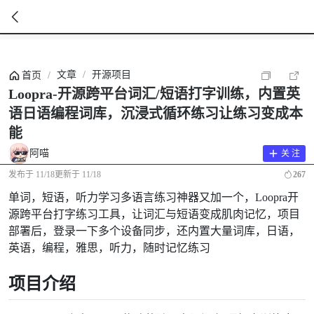
暂
无
文章
/
开源项目
首页
/
菜
单
Loopra-开源跨平台词汇/短语打字训练，内置英
项
语日语编程词库，沉浸式循环练习让练习变成本
能
阿喵
关 注
发布于
11/18
更新于
11/18
267
单词，短语，听力学习多语言练习神器又加一个，Loopra开
源跨平台打字练习工具，让词汇与短语变成肌肉记忆，项目
部署后，登录一下多个设备同步，还内置大量词库，日语，
英语，编程，雅思，听力，随时记忆练习
项目介绍