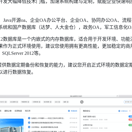
开发大幅降低技术门槛，加速系统构建与定制，赋能企业快速响
。
、Java开源oa、企业OA办公平台、企业OA、协同办公OA、流程平
系统和国产数据库（达梦、人大金仓），政务OA，军工信息化O
的H2数据库是一个内嵌式的内存数据库，适合用于开发环境、功
果作为正式环境使用，建议您使用拥有更高性能，更加稳定的商用级
，SQLServer 2012等。
A提供数据定期备份和恢复的能力，建议您开启正式环境的数据定
以进行数据恢复。