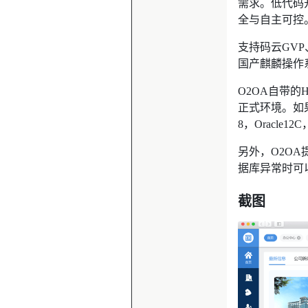
需求。低代码
全与自主可控
支持码云GVP
国产麒麟操作
O2OA自带
正式环境。如
8，Oracle12C
另外，O2O
据库异常时可
截图