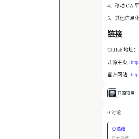
4、移动 OA 
5、其他信息
链接
GitHub 地址：
开源主页 :
htt
官方网站 :
htt
开源项目
0 讨论
总结
暂无总结