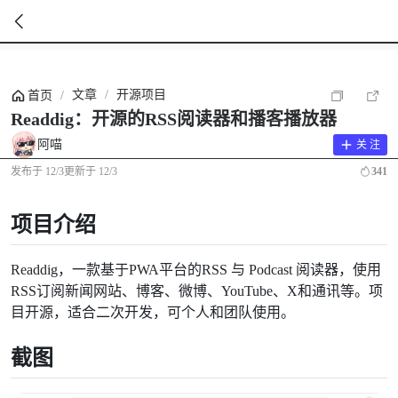
暂
无
文章
/
开源项目
首页
/
菜
单
Readdig：开源的RSS阅读器和播客播放器
项
阿喵
关 注
发布于
12/3
更新于
12/3
341
项目介绍
Readdig，一款基于PWA平台的RSS 与 Podcast 阅读器，使用
RSS订阅新闻网站、博客、微博、YouTube、X和通讯等。项
目开源，适合二次开发，可个人和团队使用。
截图