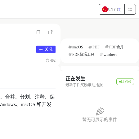
CNY (
¥
)
macOS
PDF
PDF合并
关 注
PDF编辑工具
windows
402
正在发生
LIVE
0
最新事件奖励滚动播报
压缩、合并、分割、注释、保
ows、macOS 和开发
暂无可展示的事件