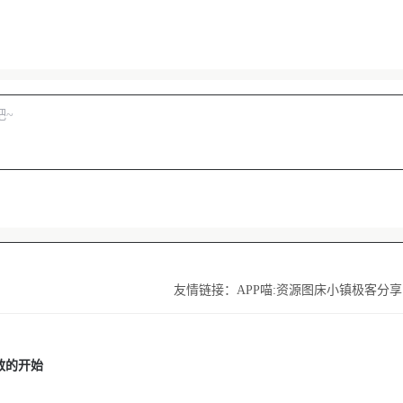
友情链接：
APP喵:资源
图床小镇
极客分享
敢的开始