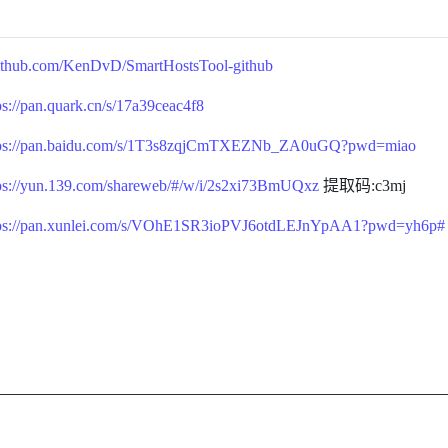
/github.com/KenDvD/SmartHostsTool-github
ps://pan.quark.cn/s/17a39ceac4f8
tps://pan.baidu.com/s/1T3s8zqjCmTXEZNb_ZA0uGQ?pwd=miao
ps://yun.139.com/shareweb/#/w/i/2s2xi73BmUQxz
提取码:c3mj
tps://pan.xunlei.com/s/VOhE1SR3ioPVJ6otdLEJnYpAA1?pwd=yh6p#