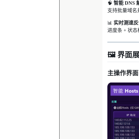
🧠
智能 DNS 
支持批量域名并
📊
实时测速反
进度条 + 状
🖼️ 界面
主操作界面