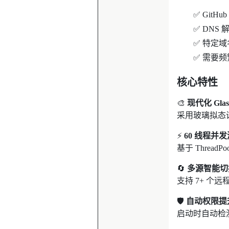
✅ Git
✅ DNS
✅ 特定
✅ 需要频
核心特性
🎨
现代化 Glas
采用玻璃拟态
⚡
60 线程并
基于 Thread
🔄
多源智能切
支持 7+ 个
🛡️
自动权限提
启动时自动检