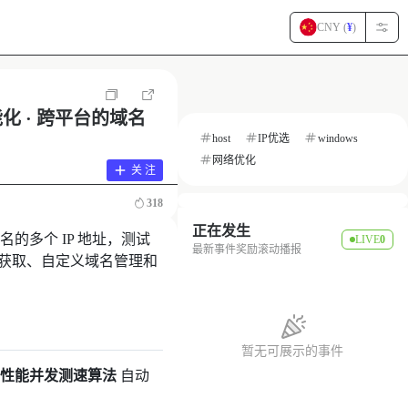
CNY (
¥
)
智能化 · 跨平台的域名
host
IP优选
windows
网络优化
关 注
318
正在发生
的多个 IP 地址，测试
LIVE
0
最新事件奖励滚动播报
 IP 获取、自定义域名管理和
暂无可展示的事件
高性能并发测速算法
自动