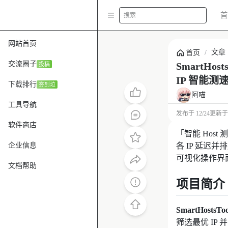
首
搜索
网站首页
文章
首页
/
交流圈子
SmartHo
投稿
IP 智能测速
下载排行
夯到垃
阿喵
工具导航
发布于
12/24
更新
软件商店
「智能 Hos
企业信息
各 IP 延迟并
可视化操作界
文档帮助
项目简介
SmartHostsToo
筛选最优 IP 