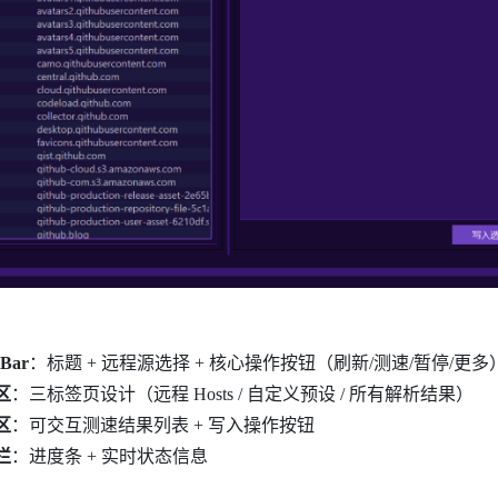
Bar
：标题 + 远程源选择 + 核心操作按钮（刷新/测速/暂停/更多
区
：三标签页设计（远程 Hosts / 自定义预设 / 所有解析结果）
区
：可交互测速结果列表 + 写入操作按钮
栏
：进度条 + 实时状态信息