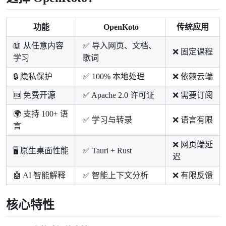
功能
OpenKoto
传统应用
📖 从任意内容
✅ 导入网页、文档、
❌ 固定课程
学习
歌词
🔒 隐私保护
✅ 100% 本地处理
❌ 依赖云端
🆓 免费开源
✅ Apache 2.0 许可证
❌ 需要订阅
🌍 支持 100+ 语
✅ 学习与转录
❌ 语言有限
言
❌ 网页端延
🖥️ 原生桌面性能
✅ Tauri + Rust
迟
🤖 AI 智能解释
✅ 智能上下文分析
❌ 有限反馈
核心特性