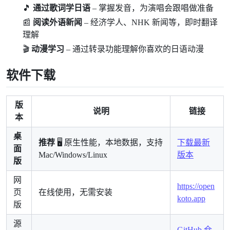
🎵
通过歌词学日语
– 掌握发音，为演唱会跟唱做准备
📰
阅读外语新闻
– 经济学人、NHK 新闻等，即时翻译
理解
🎬
动漫学习
– 通过转录功能理解你喜欢的日语动漫
软件下载
版
说明
链接
本
桌
推荐
🖥️ 原生性能，本地数据，支持
下载最新
面
Mac/Windows/Linux
版本
版
网
https://open
页
在线使用，无需安装
koto.app
版
源
GitHub 仓