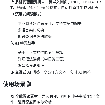
🎯
多格式智能支持
– 一键导入网页、
PDF、EPUB、TX
T
、Word、Markdown 等格式，自动翻译并生成词汇表
📖
沉浸式阅读模式
专业阅读器界面设计，支持文章与图书
多语言实时切换
即时查词与语法解析
🔍
AI 学习助手
基于上下文的智能词汇解释
详细语法讲解（中日英三语）
发音指导与纠正
📝
交互式 AI 问答
– 高亮任意文本，实时 AI 问答
使用场景 🎬
📚
全能阅读素材
– 导入 PDF、EPUB 电子书或 TXT 文
件，进行深度阅读与分析