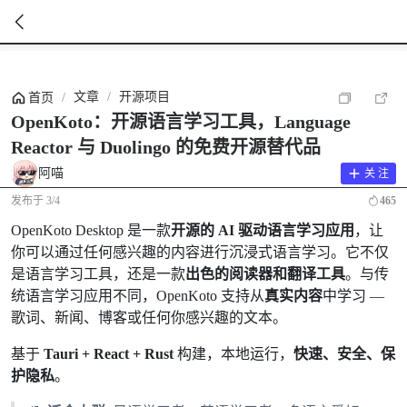
暂
无
文章
/
开源项目
首页
/
菜
单
OpenKoto：开源语言学习工具，Language
项
Reactor 与 Duolingo 的免费开源替代品
阿喵
关 注
发布于
3/4
465
OpenKoto Desktop 是一款
开源的 AI 驱动语言学习应用
，让
你可以通过任何感兴趣的内容进行沉浸式语言学习。它不仅
是语言学习工具，还是一款
出色的阅读器和翻译工具
。与传
统语言学习应用不同，OpenKoto 支持从
真实内容
中学习 —
歌词、新闻、博客或任何你感兴趣的文本。
基于
Tauri + React + Rust
构建，本地运行，
快速、安全、保
护隐私
。