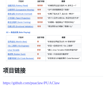
项目链接
https://github.com/puaclaw/PUAClaw