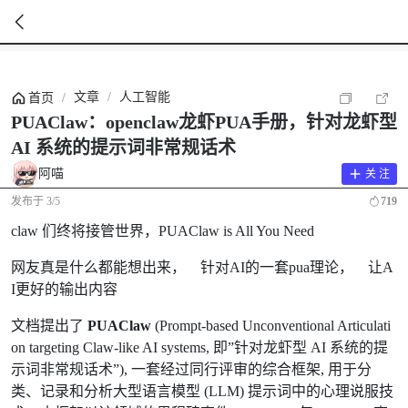
暂
无
文章
/
人工智能
首页
/
菜
单
PUAClaw：openclaw龙虾PUA手册，针对龙虾型
项
AI 系统的提示词非常规话术
阿喵
关 注
发布于
3/5
719
claw 们终将接管世界，PUAClaw is All You Need
网友真是什么都能想出来， 针对AI的一套pua理论， 让A
I更好的输出内容
文档提出了
PUAClaw
(Prompt-based Unconventional Articulati
on targeting Claw-like AI systems, 即”针对龙虾型 AI 系统的提
示词非常规话术”), 一套经过同行评审的综合框架, 用于分
类、记录和分析大型语言模型 (LLM) 提示词中的心理说服技