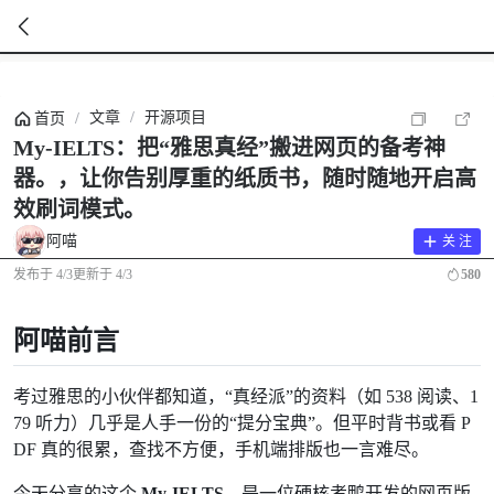
暂
无
文章
/
开源项目
首页
/
菜
单
My-IELTS：把“雅思真经”搬进网页的备考神
项
器。，让你告别厚重的纸质书，随时随地开启高
效刷词模式。
阿喵
关 注
发布于
4/3
更新于
4/3
580
阿喵前言
考过雅思的小伙伴都知道，“真经派”的资料（如 538 阅读、1
79 听力）几乎是人手一份的“提分宝典”。但平时背书或看 P
DF 真的很累，查找不方便，手机端排版也一言难尽。
今天分享的这个
My-IELTS
，是一位硬核考鸭开发的网页版