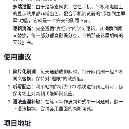
多端适配
：由于是静态网页，它在手机、平板和电脑上
的显示效果都非常出色。配合手机浏览器的“添加到主屏
幕”功能，它就是一个完美的刷题 App。
逻辑清晰
：完全遵循“真经派”的学习逻辑，从词群到同
义替换，每一部分都直戳提分点，不搞那些花里胡哨的
无效扩充。
使用建议
碎片化刷词
：每天通勤或排队时，打开网页刷一组 538
同义替换，保持对“题眼”的敏感度。
听写配合
：利用站内的听力 179 模块进行词汇听写，确
保考场上对高频词能瞬间反应。
语法查漏补缺
：在练习写作遇到句式单一问题时，翻一
下语法模块，尝试套用里面的高阶句式。
项目地址