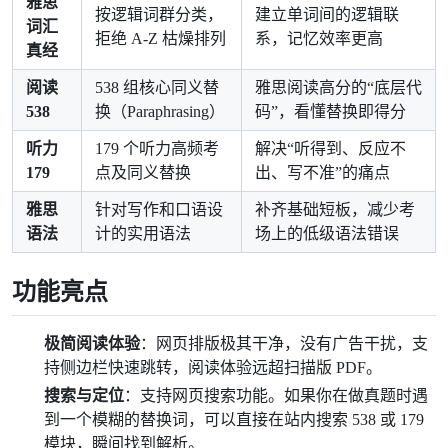
雅思
按逻辑词群分类，
建立单词间的逻辑联
词汇
拒绝 A-Z 枯燥排列
系，记忆效率更高
真经
阅读
538 组核心同义替
雅思阅读高分的“底层代
538
换（Paraphrasing）
码”，看懂替换即得分
听力
179 个听力高频考
解决“听得到、反应不
179
点及同义替换
出、写不准”的痛点
雅思
针对写作和口语设
补齐基础短板，减少考
语法
计的实用语法
场上的低级语法错误
功能亮点
极简阅读体验
：网页排版极其干净，没有广告干扰，支
持侧边栏快速跳转，阅读体验远超扫描版 PDF。
搜索与定位
：支持网页搜索功能。如果你在做真题时遇
到一个模糊的替换词，可以直接在站内搜索 538 或 179
模块，瞬间找到解析。