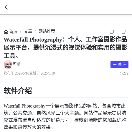
暂
无
文章
/
网站推荐
首页
/
菜
单
Waterfall Photography：个人、工作室摄影作品
项
展示平台，提供沉浸式的视觉体验和实用的摄影
工具。
阿喵
关 注
发布于
2025/5/10
更新于
2025/5/10
272
软件介绍
Waterfall Photography一个展示摄影作品的网站，包含城市建
筑、公共交通、自然风光三个大主题。网站作品展示提供响
应式瀑布流自动适应的屏幕尺寸，模糊到清晰的懒加载优雅
效果和悬停放大的效果。