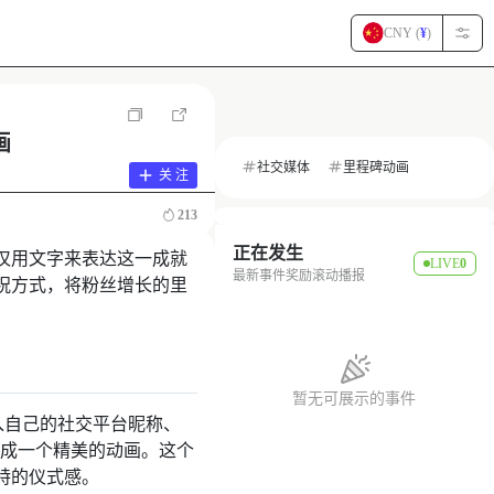
CNY (
¥
)
画
社交媒体
里程碑动画
关 注
213
正在发生
仅用文字来表达这一成就
LIVE
0
最新事件奖励滚动播报
祝方式，将粉丝增长的里
暂无可展示的事件
输入自己的社交平台昵称、
速生成一个精美的动画。这个
特的仪式感。