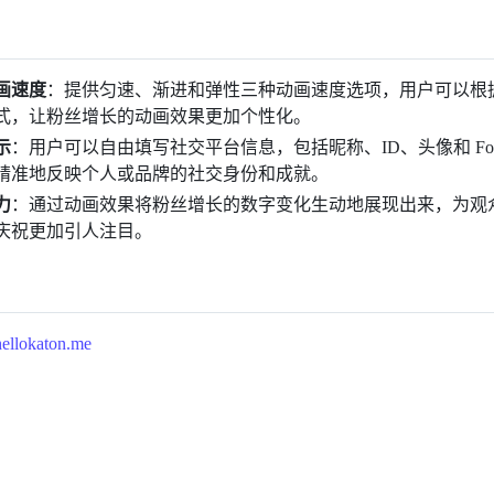
画速度
：提供匀速、渐进和弹性三种动画速度选项，用户可以根
式，让粉丝增长的动画效果更加个性化。
示
：用户可以自由填写社交平台信息，包括昵称、ID、头像和 Foll
精准地反映个人或品牌的社交身份和成就。
力
：通过动画效果将粉丝增长的数字变化生动地展现出来，为观
庆祝更加引人注目。
.hellokaton.me