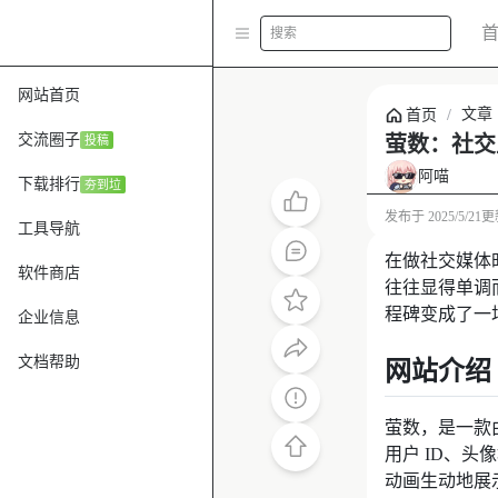
搜索
网站首页
文章
首页
/
交流圈子
萤数：社交
投稿
阿喵
下载排行
夯到垃
发布于
2025/5/21
更
工具导航
在做社交媒体
软件商店
往往显得单调
程碑变成了一
企业信息
文档帮助
网站介绍
萤数，是一款由
用户 ID、头
动画生动地展