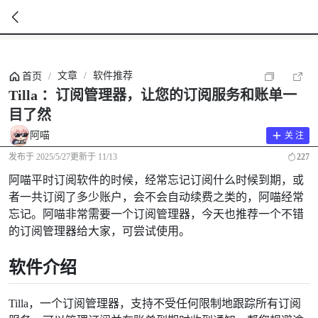
暂
无
文章
/
软件推荐
首页
/
菜
单
Tilla ：订阅管理器，让您的订阅服务和账单一
项
目了然
阿喵
关 注
发布于
2025/5/27
更新于
11/13
227
阿喵平时订阅软件的时候，经常忘记订阅什么时候到期，或
者一共订阅了多少账户，会不会自动续费之类的，阿喵经常
忘记。阿喵非常需要一个订阅管理器，今天也推荐一个不错
的订阅管理器给大家，可尝试使用。
软件介绍
Tilla，一个订阅管理器，支持不受任何限制地跟踪所有订阅