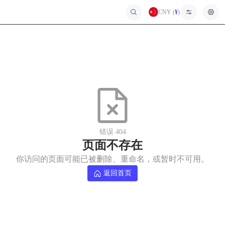
CNY (
¥
)
暂
无
菜
单
项
错误 404
页面不存在
你访问的页面可能已被删除、重命名，或暂时不可用。
返回首页