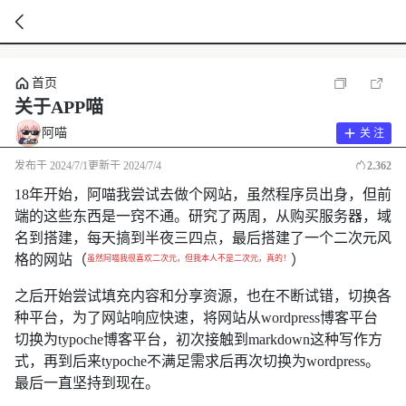
暂
首页
无
菜
关于APP喵
单
项
阿喵
关 注
发布于
2024/7/1
更新于
2024/7/4
2,362
18年开始，阿喵我尝试去做个网站，虽然程序员出身，但前
端的这些东西是一窍不通。研究了两周，从购买服务器，域
名到搭建，每天搞到半夜三四点，最后搭建了一个二次元风
格的网站（
）
虽然阿喵我很喜欢二次元，但我本人不是二次元，真的！
之后开始尝试填充内容和分享资源，也在不断试错，切换各
种平台，为了网站响应快速，将网站从wordpress博客平台
切换为typoche博客平台，初次接触到markdown这种写作方
式，再到后来typoche不满足需求后再次切换为wordpress。
最后一直坚持到现在。