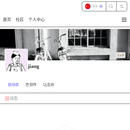
CNY (
¥
)
首页
社区
个人中心
暂
无
菜
单
项
Lv.0
jiang
动态
创作
互动
动态