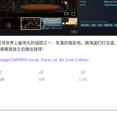
探寻世界上最伟大的谜团之一：失落的殖民地。跟海盗们打交道
的艰难旅途之后做出抉择！
com/app/1269500/Crowalt_Traces_of_the_Lost_Colony/
收藏
分享
0 讨论