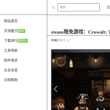
搜索
网站首页
交流圈子
steam限免游戏：Crowalt: Trac
投稿
下载排行
阿喵
发布于
3/7
夯到垃
工具导航
软件商店
企业信息
文档帮助