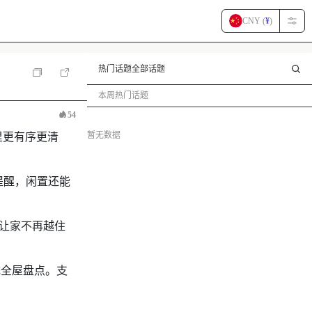
CNY (
¥
)
热门话题
全部话题
本周热门话题
54
暂无数据
里更有序更清
提醒，闲置还能
，让家不再越住
成全屋盘点。支