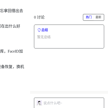
忘拿回借出去
0 讨论
热门
最新
居在出什么好
总结
暂无总结
FaceID加
设备恢复，换机