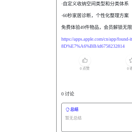
·自定义收纳空间类型和分类体系
·60秒家居诊断，个性化整理方案
免费体验49件物品，会员解锁无
https://apps.apple.com/cn/ap
8D%E7%A6%BB/id6758232814
0 点赞
0 
0 讨论
总结
暂无总结