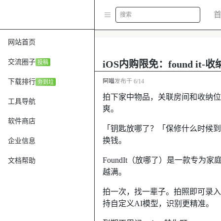
搜索
网站首页
交流圈子
iOS内购限免：found it-
投稿
下载排行
阿喵
发布于
6/14
夯到垃
拍下家中物品，关联房间和收纳位
工具导航
爽。
软件商店
「钥匙放哪了？「保修什么时候到
换钱。
企业信息
FoundIt（放哪了）是一款专
文档帮助
越满。
拍一次，找一辈子。拍照即可录入
持自定义AI模型，识别更精准。