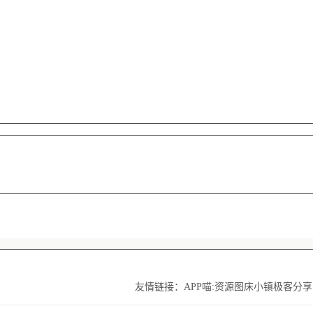
友情链接：
APP喵:资源
图床小镇
极客分享