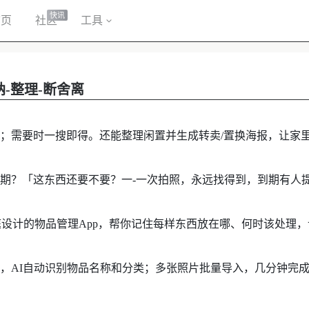
快讯
首页
社区
工具
收纳-整理-断舍离
；需要时一搜即得。还能整理闲置并生成转卖/置换海报，让家
期？「这东西还要不要？一-一次拍照，永远找得到，到期有人
为家庭设计的物品管理App，帮你记住每样东西放在哪、何时该处理
，AI自动识别物品名称和分类；多张照片批量导入，几分钟完