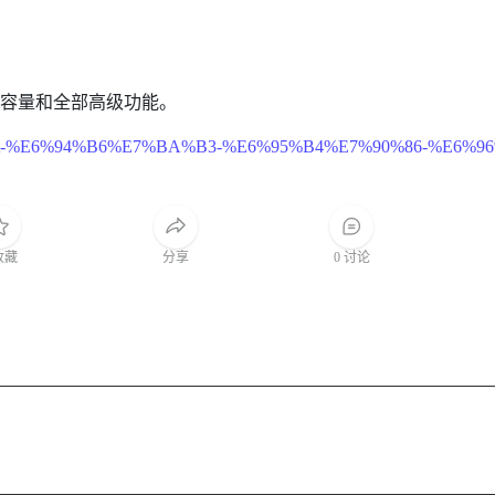
限容量和全部高级功能。
p/found-it-%E6%94%B6%E7%BA%B3-%E6%95%B4%E7%90%86-%E6
收藏
分享
0 讨论